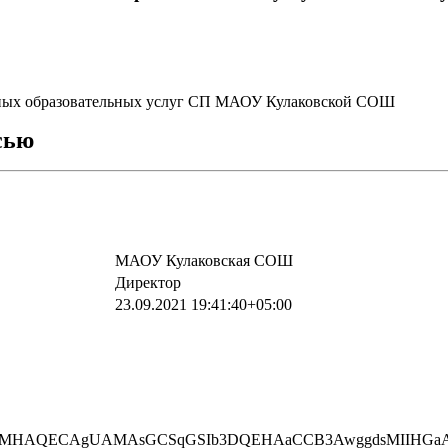
тных образовательных услуг СП МАОУ Кулаковской СОШ
сью
МАОУ Кулаковская СОШ
Директор
23.09.2021 19:41:40+05:00
hQMHAQECAgUAMAsGCSqGSIb3DQEHAaCCB3AwggdsMIIHGa