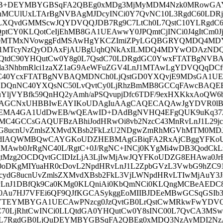
AjCB+DEYMBYGBSqFA2QBEg0xMDg3MjMyMDM4Nzk0MRowGA
UlUxLTArBgNVBAgMJDcyINCi0Y7QvNC10L3RgdC60LDRj
XQvdGMMScwJQYDVQQJDB7Rg9C7LtCh0L7QstC10YLRgdC6
tCY0KLQotCeIjEhMB8GA1UEAwwY0JPQmtCjINCi0J4gItCm0J
A0MTMxNVowggFdMSAwHgYKCZImiZPyLGQBGRYQMDQ4MD
MTcyNzQyODAxFjAUBgUqhQNkAxILMDQ4MDYwODAzND
tdC90YHQutCw0Y8g0L7QsdC70LDRgdGC0YwxFTATBgNVBA
a3NhbmRlci1zaXZ1aG9AeWFuZGV4LnJ1MTAwLgYDVQQqDC
tC40YcxFTATBgNVBAQMDNCh0LjQstGD0YXQvjE9MDsGA1U
CDQnNC40YXQsNC50LvQvtCy0LjRhzBmMB8GCCqFAwcBAQE
ljVYBfk59QnHQ2yAmh/aPSQvupjDfc6TDF/9exHXKkxAoQW6
BBAGCNxUHBBIwEAYIKoUDAgIuAAgCAQECAQAwJgYDVR0l
MA4GA1UdDwEB/wQEAwID+DAdBgNVHQ4EFgQUK9uKq37
4GCCsGAQUFBzABhiJodHRwOi8vb2NzcC43MnRvLnJ1L29jc
dG8ucnUvZmlsZXMvdXBsb2FkLzU2NDgwZmRhMGVhMTM0MDJ
UdIAQWMBQwCAYGKoUDZHEBMAgGBiqFA2RxAjCBggYFKo
Awb0JrRgNC40L/RgtC+0J/RgNC+INCj0KYgMi4wDB3QodCkL
Mzg2OCDQvtGCIDIzLjA3LjIwMjAwJQYFKoUDZG8EHAwa0Jr
0oDKgMIYuaHR0cDovL2NpdHRvLnJ1L2ZpbGVzL3VwbG9hZC9
ydG8ucnUvZmlsZXMvdXBsb2FkL3VjLWNpdHRvLTIwMjAuY3J
LnJ1DBfQk9Ca0KMg0KLQniAi0KbQmNCi0KLQngMCBeAEDC
0Au7HJ7VFEi6QF9QJfKGCASykggEoMIIBJDEeMBwGCSqGSIb
VTEYMBYGA1UECAwPNzcg0JzQvtGB0LrQstCwMRkwFwYDV
70LjRhtCwINCi0LLQtdGA0YHQutCw0Y8sINC00L7QvCA3MS
0L7RgdGB0LjQuDEYMBYGBSqFA2QBEg0xMDQ3NzAyMDI2Nz