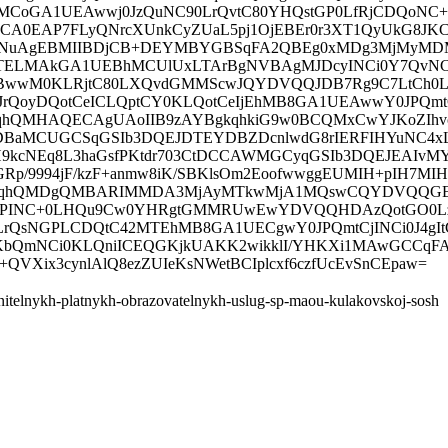
GA1UEAwwj0JzQuNC90LrQvtC80YHQstGP0LfRjCDQoNC+
0EAP7FLyQNrcXUnkCyZUaL5pj1OjEBEr0r3XT1QyUkG8JK
IwggNuAgEBMIIBDjCB+DEYMBYGBSqFA2QBEg0xMDg3MjMyM
ELMAkGA1UEBhMCUlUxLTArBgNVBAgMJDcyINCi0Y7QvN
BwwM0KLRjtC80LXQvdGMMScwJQYDVQQJDB7Rg9C7LtCh0L
rQoyDQotCeICLQptCY0KLQotCeIjEhMB8GA1UEAwwY0JPQmt
AMBggqhQMHAQECAgUAoIIB9zAYBgkqhkiG9w0BCQMxCwYJKoZIhv
aMCUGCSqGSIb3DQEJDTEYDBZDcnlwdG8rIERFIHYuNC4xL
9kcNEq8L3haGsfPKtdr703CtDCCAWMGCyqGSIb3DQEJEAIvMY
/9994jF/kzF+anmw8iK/SBKlsOm2EoofwwggEUMIH+pIH7MIH
ggqhQMDgQMBARIMMDA3MjAyMTkwMjA1MQswCQYDVQQG
NGPINC+0LHQu9Cw0YHRgtGMMRUwEwYDVQQHDAzQotGO0L
LrQsNGPLCDQtC42MTEhMB8GA1UECgwY0JPQmtCjINCi0J4gIt
KbQmNCi0KLQniICEQGKjkUAKK2wikklI/YHKXi1MAwGCCqF
VXix3cynlAlQ8ezZUIeKsNWetBCIplcxf6czfUcEvSnCEpaw=
lnitelnykh-platnykh-obrazovatelnykh-uslug-sp-maou-kulakovskoj-sosh