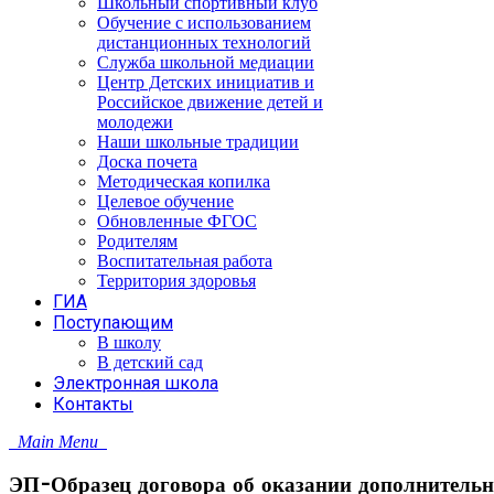
Школьный спортивный клуб
Обучение с использованием
дистанционных технологий
Служба школьной медиации
Центр Детских инициатив и
Российское движение детей и
молодежи
Наши школьные традиции
Доска почета
Методическая копилка
Целевое обучение
Обновленные ФГОС
Родителям
Воспитательная работа
Территория здоровья
ГИА
Поступающим
В школу
В детский сад
Электронная школа
Контакты
Main Menu
ЭП-Образец договора об оказании дополнител