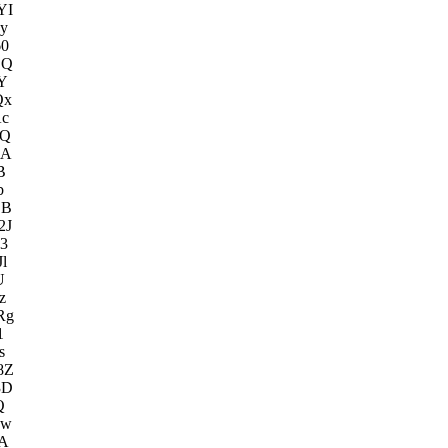
YI
y
0
jQ
Y
Qx
c
fQ
EA
B
b
BB
2J
3
l
U
z
Rg
1
s
8Z
3D
Q
ww
A