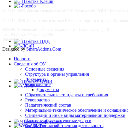
© 2017-
2026, Официальный сайт МАОУ Кулаковской СОШ. Все права з
© 2017-
2026, Сайт является частью Интернет-портала отрасли образо
625526, Тюменский район, с. Кулаково, ул. Семеновых, д. 101а
тел. 8 (3452) 777-267, 777-067
kul@obraz-tmr.ru
Designed by
SmartAddons.Com
Новости
Сведения об ОУ
Основные сведения
Структура и органы управления
Документы
Образование
Документы
Образовательные стандарты и требования
Руководство
Педагогический состав
Материально-техническое обеспечение и оснащеннос
Стипендии и иные виды материальной поддержки
Платные образовательные услуги
Финансово-хозяйственная деятельность