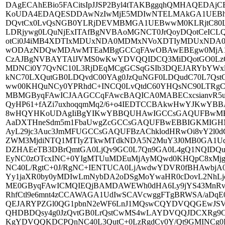
DAgECAhEBio5FACitsIpJJSP2Byl4tTAKBggqhQMHAQED
KoUDA4EDAQESDDAwNzIwMjE5MDIwNTELMAkGA1UEBhMC
DQvtCx0LvQsNGB0YLRjDEVMBMGA1UEBwwM0KLRjtC80L
LDRjywg0LQuNjExITAfBgNVBAoMGNCT0JrQoyDQotCeICLQp
otCi0J4iMB4XDTIxMDUxNDA0MDMxNVoXDTIyMDUxND
wODAzNDQwMDAwMTEaMBgGCCqFAwOBAwEBEgw0MjA1
CzAJBgNVBAYTAlJVMS0wKwYDVQQIDCQ3MiDQotGO0LzQ
MDNCi0Y7QvNC10L3RjDEqMCgGCSqGSIb3DQEJARYbYWxl
kNC70LXQutGB0LDQvdC00YAg0JzQuNGF0LDQudC70L7Qs
ww00KHQuNCy0YPRhdC+INCQ0LvQtdC60YHQsNC90LTRg
MBMGByqFAwICJAAGCCqFAwcBAQICA0MABECxcsianvR5uY
QyHP61+fAZi7uxhoqqmMq2/6+o4IEDTCCBAkwHwYJKwY
8wHQYHKoUDAgIiBgYIKwYBBQUHAwIGCCsGAQUFBwME
AaDXTHneSdm5m1FbaUwgZcGCCsGAQUFBwEBBIGKMIGHMC
AyL29jc3Auc3JmMFUGCCsGAQUFBzAChklodHRwOi8vY2l0
ZWM3MjdiNTQ1MTIyZTkwMTdkNDA5N2MuY3J0MB0GA1
DZHAEeTB3DBrQmtGA0LjQv9GC0L7Qn9GA0L4gQ1NQIDQuM
EyNC0zOTcxINC+0YIgMTUuMDEuMjAyMQwd0KHQpC8xMjgt
NC40L/RgtC+0J/RgNC+IENTUCA0LjAwdwYDVR0fBHAwbjA
Yy1jaXR0by0yMDIwLmNybDA2oDSgMoYwaHR0cDovL2NhLjc
ME0GByqFAwICMQIEQjBAMDAWEWh0dHA6Ly9jYS43MnRv
RhfCtl9e6mnt4zCCAWAGA1UdIwSCAVcwggFTgBRWSA/aDqE
QEJARYPZGl0QG1pbnN2eWF6LnJ1MQswCQYDVQQGEwJS
QHDBDQsy4g0JzQvtGB0LrQstCwMS4wLAYDVQQJDCXRg9C
KgYDVQQKDCPQnNC40L3QutC+0LzRgdCy0Y/Qt9GMINCg