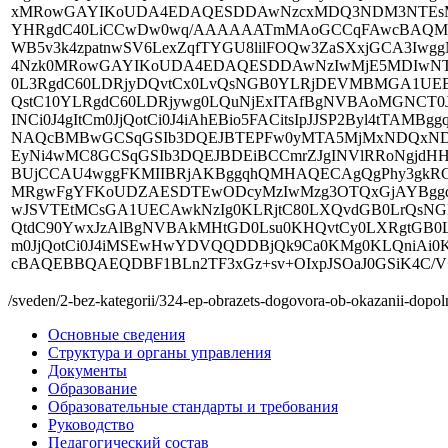
xMRowGAYIKoUDA4EDAQESDDAwNzcxMDQ3NDM3NTEsMCo
YHRgdC40LiCCwDw0wq/AAAAAATmMAoGCCqFAwcBAQMCA
WB5v3k4zpatnwSV6LexZqfTYGU8lilFOQw3ZaSXxjGCA3
4Nzk0MRowGAYIKoUDA4EDAQESDDAwNzIwMjE5MDIwNT
0L3RgdC60LDRjyDQvtCx0LvQsNGB0YLRjDEVMBMGA1UE
QstC10YLRgdC60LDRjywg0LQuNjExITAfBgNVBAoMGNCT0J
INCi0J4gItCm0JjQotCi0J4iAhEBio5FACitsIpJJSP2Byl4tT
NAQcBMBwGCSqGSIb3DQEJBTEPFw0yMTA5MjMxNDQxNDB
EyNi4wMC8GCSqGSIb3DQEJBDEiBCCmrZJgINVlRRoNgjdHH
BUjCCAU4wggFKMIIBRjAKBggqhQMHAQECAgQgPhy3gkRGRp
MRgwFgYFKoUDZAESDTEwODcyMzIwMzg3OTQxGjAYB
wJSVTEtMCsGA1UECAwkNzIg0KLRjtC80LXQvdGB0LrQs
QtdC90YwxJzAlBgNVBAkMHtGD0Lsu0KHQvtCy0LXRgtGB0
m0JjQotCi0J4iMSEwHwYDVQQDDBjQk9Ca0KMg0KLQniAi0
cBAQEBBQAEQDBF1BLn2TF3xGz+sv+OIxpJSOaJ0GSiK4C/V+Q
/sveden/2-bez-kategorii/324-ep-obrazets-dogovora-ob-okazanii-dopo
Основные сведения
Структура и органы управления
Документы
Образование
Образовательные стандарты и требования
Руководство
Педагогический состав