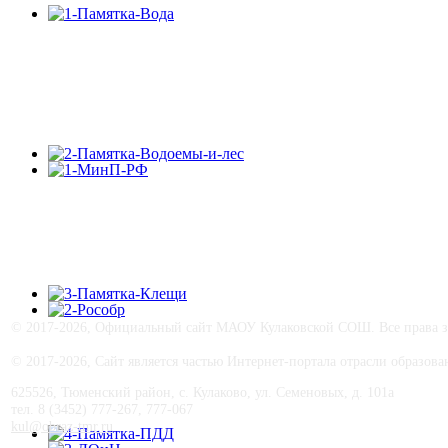
© 2017-
2026, Официальный сайт МАОУ Кулаковской СОШ. Все права з
© 2017-
2026, Сайт является частью Интернет-портала отрасли образо
625526, Тюменский район, с. Кулаково, ул. Семеновых, д. 101а
тел. 8 (3452) 777-267, 777-067
kul@obraz-tmr.ru