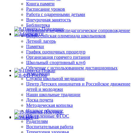
Книга памяти
Расписание уроков
Работа с одаренными детьми
Внеурочная занятость
Библиотека
Психолого-медико-педагогическое сопровождение
Всероссийская олимпиада школьников
Летний лагерь
Памятки
График оценочных процедур
Организация горячего питания
Школьный спортивный клуб
Обучение с использованием дистанционных
технологий
Служба школьной медиации
Центр Детских инициатив и Российское движение
детей и молодежи
Наши школьные традиции
Доска почета
Методическая копилка
Целевое обучение
Обновленные ФГОС
Родителям
Воспитательная работа
Территория здоровья