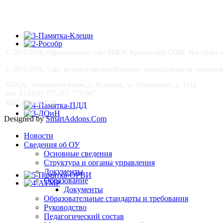
© 2017-
2026, Официальный сайт МАОУ Кулаковской СОШ. Все права з
© 2017-
2026, Сайт является частью Интернет-портала отрасли образо
625526, Тюменский район, с. Кулаково, ул. Семеновых, д. 101а
тел. 8 (3452) 777-267, 777-067
kul@obraz-tmr.ru
Designed by
SmartAddons.Com
Новости
Сведения об ОУ
Основные сведения
Структура и органы управления
Документы
Образование
Документы
Образовательные стандарты и требования
Руководство
Педагогический состав