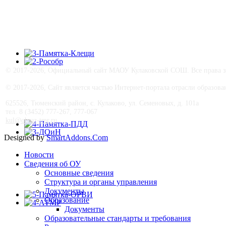
© 2017-
2026, Официальный сайт МАОУ Кулаковской СОШ. Все права з
© 2017-
2026, Сайт является частью Интернет-портала отрасли образо
625526, Тюменский район, с. Кулаково, ул. Семеновых, д. 101а
тел. 8 (3452) 777-267, 777-067
kul@obraz-tmr.ru
Designed by
SmartAddons.Com
Новости
Сведения об ОУ
Основные сведения
Структура и органы управления
Документы
Образование
Документы
Образовательные стандарты и требования