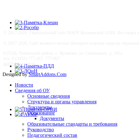
© 2017-
2026, Официальный сайт МАОУ Кулаковской СОШ. Все права з
© 2017-
2026, Сайт является частью Интернет-портала отрасли образо
625526, Тюменский район, с. Кулаково, ул. Семеновых, д. 101а
тел. 8 (3452) 777-267, 777-067
kul@obraz-tmr.ru
Designed by
SmartAddons.Com
Новости
Сведения об ОУ
Основные сведения
Структура и органы управления
Документы
Образование
Документы
Образовательные стандарты и требования
Руководство
Педагогический состав