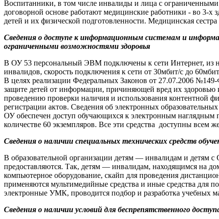
Воспитанники, в том числе инвалиды и лица с ограниченным
договорной основе работают медицинские работники - во 3-х з
детей и их физической подготовленности. Медицинская сестра 
Сведения о доступе к информационным системам и информа
ограниченными возможностями здоровья
В ОУ 53 персональный ЭВМ подключены к сети Интернет, из ни
инвалидов, скорость подключения к сети от 30мбит/с до 60мби
В целях реализации Федеральных Законов от 27.07.2006 №149
защите детей от информации, причиняющей вред их здоровью и
проведению проверки наличия и использования контентной фи
регистрации актов. Сведения об электронных образовательных
ОУ обеспечен доступ обучающихся к электронным наглядным п
количестве 60 экземпляров. Все эти средства доступны всем ж
Сведения о наличии специальных технических средств обуче
В образовательной организации детям — инвалидам и детям с 
предоставляются. Так, детям — инвалидам, находящимся на д
компьютерное оборудование, скайп для проведения дистанцион
применяются мультимедийные средства и иные средства для 
электронные УМК, проводится подбор и разработка учебных ма
Сведения о наличии условий для беспрепятственного досту