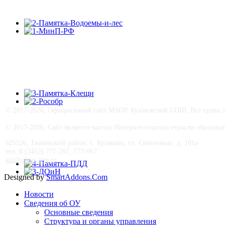
© 2017-
2026, Официальный сайт МАОУ Кулаковской СОШ. Все права з
© 2017-
2026, Сайт является частью Интернет-портала отрасли образо
625526, Тюменский район, с. Кулаково, ул. Семеновых, д. 101а
тел. 8 (3452) 777-267, 777-067
kul@obraz-tmr.ru
Designed by
SmartAddons.Com
Новости
Сведения об ОУ
Основные сведения
Структура и органы управления