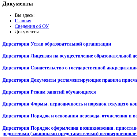
Документы
Вы здесь:
Главная
Сведения об ОУ
Документы
Директория
Устав образовательной организации
Директория
Лицензия на осуществление образовательной д
Директория
Свидетельство о государственной аккредитаци
Директория
Документы регламентирующие правила приема
Директория
Режим занятий обучающихся
Директория
Формы, периодичность и порядок текущего кон
Директория
Порядок и основания перевода, отчисления и 
Директория
Порядок оформления возникновения, приостан
родителями (законными представителями) несовершеннол