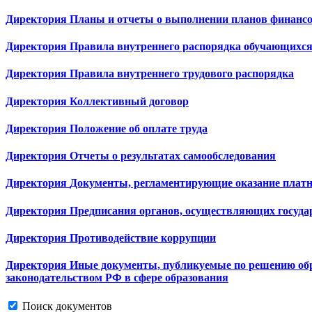
Директория
Планы и отчеты о выполнении планов финансо
Директория
Правила внутреннего распорядка обучающихс
Директория
Правила внутреннего трудового распорядка
Директория
Коллективный договор
Директория
Положение об оплате труда
Директория
Отчеты о результатах самообследования
Директория
Документы, регламентирующие оказание платн
Директория
Предписания органов, осуществляющих государ
Директория
Противодействие коррупции
Директория
Иные документы, публикуемые по решению обра
законодательством РФ в сфере образования
Поиск документов