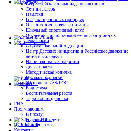
Всероссийская олимпиада школьников
Летний лагерь
Памятки
График оценочных процедур
Организация горячего питания
Школьный спортивный клуб
Обучение с использованием дистанционных
технологий
Служба школьной медиации
Центр Детских инициатив и Российское движение
детей и молодежи
Наши школьные традиции
Доска почета
Методическая копилка
Целевое обучение
Обновленные ФГОС
Родителям
Воспитательная работа
Территория здоровья
ГИА
Поступающим
В школу
В детский сад
Электронная школа
Контакты