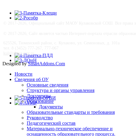
© 2017-
2026, Официальный сайт МАОУ Кулаковской СОШ. Все права з
© 2017-
2026, Сайт является частью Интернет-портала отрасли образо
625526, Тюменский район, с. Кулаково, ул. Семеновых, д. 101а
тел. 8 (3452) 777-267, 777-067
kul@obraz-tmr.ru
Designed by
SmartAddons.Com
Новости
Сведения об ОУ
Основные сведения
Структура и органы управления
Документы
Образование
Документы
Образовательные стандарты и требования
Руководство
Педагогический состав
Материально-техническое обеспечение и
оснащенность образовательного процесса.