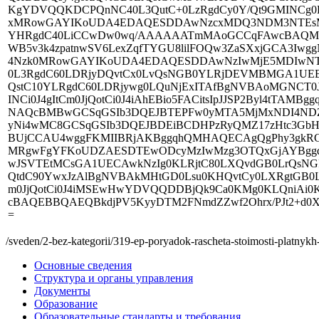
KgYDVQQKDCPQnNC40L3QutC+0LzRgdCy0Y/Qt9GMINCg
xMRowGAYIKoUDA4EDAQESDDAwNzcxMDQ3NDM3NTEsMCo
YHRgdC40LiCCwDw0wq/AAAAAATmMAoGCCqFAwcBAQMCA
WB5v3k4zpatnwSV6LexZqfTYGU8lilFOQw3ZaSXxjGCA3
4Nzk0MRowGAYIKoUDA4EDAQESDDAwNzIwMjE5MDIwNT
0L3RgdC60LDRjyDQvtCx0LvQsNGB0YLRjDEVMBMGA1UE
QstC10YLRgdC60LDRjywg0LQuNjExITAfBgNVBAoMGNCT0J
INCi0J4gItCm0JjQotCi0J4iAhEBio5FACitsIpJJSP2Byl4tT
NAQcBMBwGCSqGSIb3DQEJBTEPFw0yMTA5MjMxNDI4NDZ
yNi4wMC8GCSqGSIb3DQEJBDEiBCDHPzRyQMZ17zHtc3GbH
BUjCCAU4wggFKMIIBRjAKBggqhQMHAQECAgQgPhy3gkRGRp
MRgwFgYFKoUDZAESDTEwODcyMzIwMzg3OTQxGjAYB
wJSVTEtMCsGA1UECAwkNzIg0KLRjtC80LXQvdGB0LrQs
QtdC90YwxJzAlBgNVBAkMHtGD0Lsu0KHQvtCy0LXRgtGB0
m0JjQotCi0J4iMSEwHwYDVQQDDBjQk9Ca0KMg0KLQniAi0
cBAQEBBQAEQBkdjPV5KyyDTM2FNmdZZwf2Ohrx/PJt2+d0X
=
/sveden/2-bez-kategorii/319-ep-poryadok-rascheta-stoimosti-platnyk
Основные сведения
Структура и органы управления
Документы
Образование
Образовательные стандарты и требования