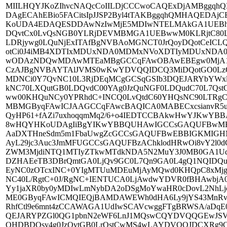
MIILHQYJKoZIhvcNAQcCoIILDjCCCwoCAQExDjAMBggq
DAgECAhEBio5FACitsIpJJSP2Byl4tTAKBggqhQMHAQED
KoUDA4EDAQESDDAwNzIwMjE5MDIwNTELMAkGA1UEBhMC
DQvtCx0LvQsNGB0YLRjDEVMBMGA1UEBwwM0KLRjtC80L
LDRjywg0LQuNjExITAfBgNVBAoMGNCT0JrQoyDQotCeICLQp
otCi0J4iMB4XDTIxMDUxNDA0MDMxNVoXDTIyMDUxND
wODAzNDQwMDAwMTEaMBgGCCqFAwOBAwEBEgw0MjA1
CzAJBgNVBAYTAlJVMS0wKwYDVQQIDCQ3MiDQotGO0LzQ
MDNCi0Y7QvNC10L3RjDEqMCgGCSqGSIb3DQEJARYbYWxl
kNC70LXQutGB0LDQvdC00YAg0JzQuNGF0LDQudC70L7Qs
ww00KHQuNCy0YPRhdC+INCQ0LvQtdC60YHQsNC90LTRg
MBMGByqFAwICJAAGCCqFAwcBAQICA0MABECxcsianvR5uY
QyHP61+fAZi7uxhoqqmMq2/6+o4IEDTCCBAkwHwYJKwY
8wHQYHKoUDAgIiBgYIKwYBBQUHAwIGCCsGAQUFBwME
AaDXTHneSdm5m1FbaUwgZcGCCsGAQUFBwEBBIGKMIGHMC
AyL29jc3Auc3JmMFUGCCsGAQUFBzAChklodHRwOi8vY2l0
ZWM3MjdiNTQ1MTIyZTkwMTdkNDA5N2MuY3J0MB0GA1
DZHAEeTB3DBrQmtGA0LjQv9GC0L7Qn9GA0L4gQ1NQIDQuM
EyNC0zOTcxINC+0YIgMTUuMDEuMjAyMQwd0KHQpC8xMjgt
NC40L/RgtC+0J/RgNC+IENTUCA0LjAwdwYDVR0fBHAwbjA
Yy1jaXR0by0yMDIwLmNybDA2oDSgMoYwaHR0cDovL2NhLjc
ME0GByqFAwICMQIEQjBAMDAWEWh0dHA6Ly9jYS43MnRv
RhfCtl9e6mnt4zCCAWAGA1UdIwSCAVcwggFTgBRWSA/aDqE
QEJARYPZGl0QG1pbnN2eWF6LnJ1MQswCQYDVQQGEwJS
QHDBDQsy4g0JzQvtGB0LrQstCwMS4wLAYDVQQJDCXRg9C