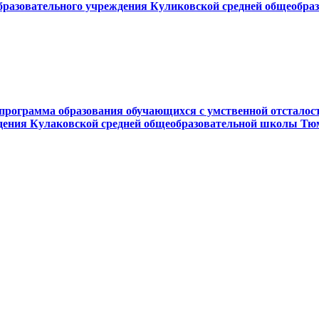
образовательного учреждения Куликовской средней общеобра
программа образования обучающихся с умственной отстало
дения Кулаковской средней общеобразовательной школы Тю