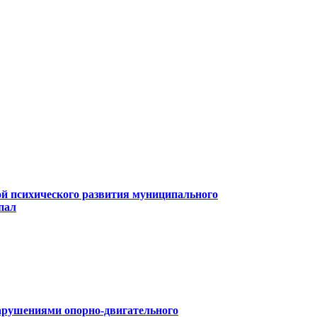
й психического развития муниципального
пал
арушениями опорно-двигательного