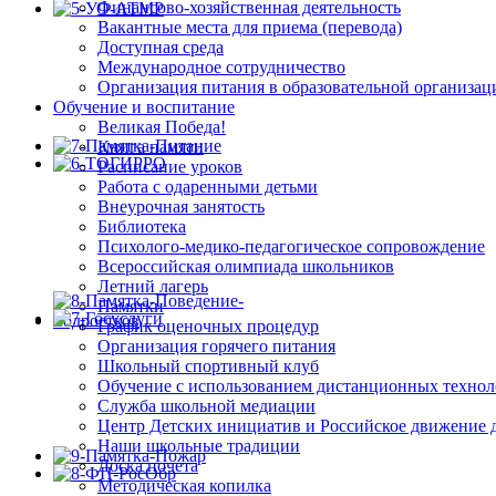
Финансово-хозяйственная деятельность
Вакантные места для приема (перевода)
Доступная среда
Международное сотрудничество
Организация питания в образовательной организац
Обучение и воспитание
Великая Победа!
Книга памяти
Расписание уроков
Работа с одаренными детьми
Внеурочная занятость
Библиотека
Психолого-медико-педагогическое сопровождение
Всероссийская олимпиада школьников
Летний лагерь
Памятки
График оценочных процедур
Организация горячего питания
Школьный спортивный клуб
Обучение с использованием дистанционных техно
Служба школьной медиации
Центр Детских инициатив и Российское движение 
Наши школьные традиции
Доска почета
Методическая копилка