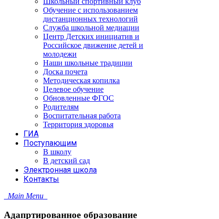
Школьный спортивный клуб
Обучение с использованием
дистанционных технологий
Служба школьной медиации
Центр Детских инициатив и
Российское движение детей и
молодежи
Наши школьные традиции
Доска почета
Методическая копилка
Целевое обучение
Обновленные ФГОС
Родителям
Воспитательная работа
Территория здоровья
ГИА
Поступающим
В школу
В детский сад
Электронная школа
Контакты
Main Menu
Адапртированное образование