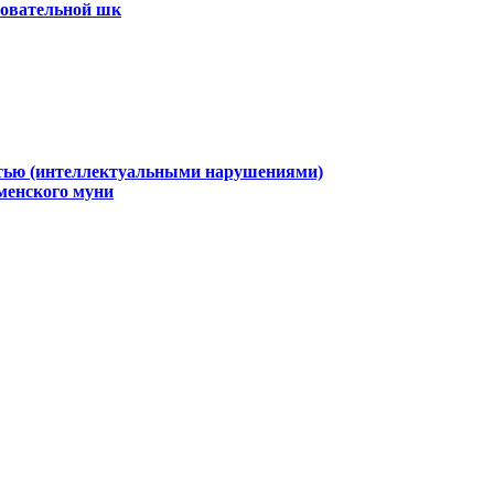
зовательной шк
стью (интеллектуальными нарушениями)
менского муни