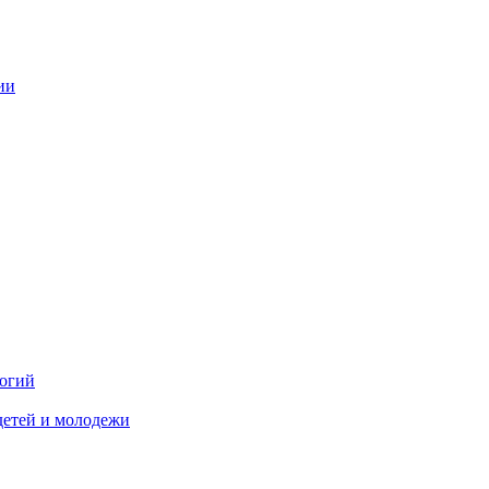
ии
логий
детей и молодежи