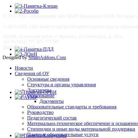
© 2017-
2026, Официальный сайт МАОУ Кулаковской СОШ. Все права з
© 2017-
2026, Сайт является частью Интернет-портала отрасли образо
625526, Тюменский район, с. Кулаково, ул. Семеновых, д. 101а
тел. 8 (3452) 777-267, 777-067
kul@obraz-tmr.ru
Designed by
SmartAddons.Com
Новости
Сведения об ОУ
Основные сведения
Структура и органы управления
Документы
Образование
Документы
Образовательные стандарты и требования
Руководство
Педагогический состав
Материально-техническое обеспечение и оснащеннос
Стипендии и иные виды материальной поддержки
Платные образовательные услуги