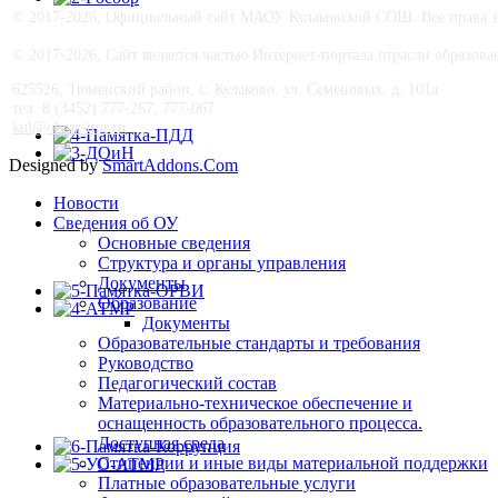
© 2017-
2026, Официальный сайт МАОУ Кулаковской СОШ. Все права з
© 2017-
2026, Сайт является частью Интернет-портала отрасли образо
625526, Тюменский район, с. Кулаково, ул. Семеновых, д. 101а
тел. 8 (3452) 777-267, 777-067
kul@obraz-tmr.ru
Designed by
SmartAddons.Com
Новости
Сведения об ОУ
Основные сведения
Структура и органы управления
Документы
Образование
Документы
Образовательные стандарты и требования
Руководство
Педагогический состав
Материально-техническое обеспечение и
оснащенность образовательного процесса.
Доступная среда
Стипендии и иные виды материальной поддержки
Платные образовательные услуги