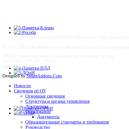
© 2017-
2026, Официальный сайт МАОУ Кулаковской СОШ. Все права з
© 2017-
2026, Сайт является частью Интернет-портала отрасли образо
625526, Тюменский район, с. Кулаково, ул. Семеновых, д. 101а
тел. 8 (3452) 777-267, 777-067
kul@obraz-tmr.ru
Designed by
SmartAddons.Com
Новости
Сведения об ОУ
Основные сведения
Структура и органы управления
Документы
Образование
Документы
Образовательные стандарты и требования
Руководство