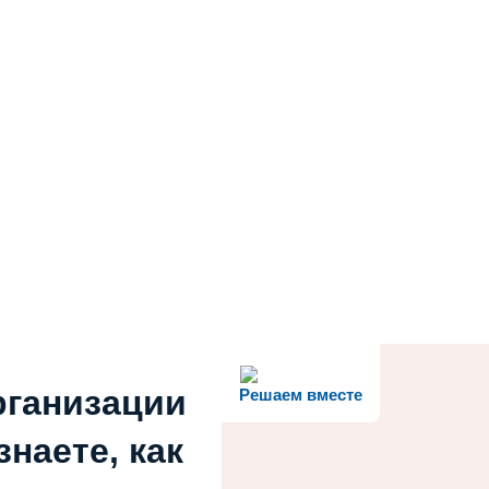
рганизации
Решаем вместе
наете, как