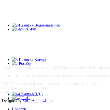
© 2017-
2026, Официальный сайт МАОУ Кулаковской СОШ. Все права з
© 2017-
2026, Сайт является частью Интернет-портала отрасли образо
625526, Тюменский район, с. Кулаково, ул. Семеновых, д. 101а
тел. 8 (3452) 777-267, 777-067
kul@obraz-tmr.ru
Designed by
SmartAddons.Com
Новости