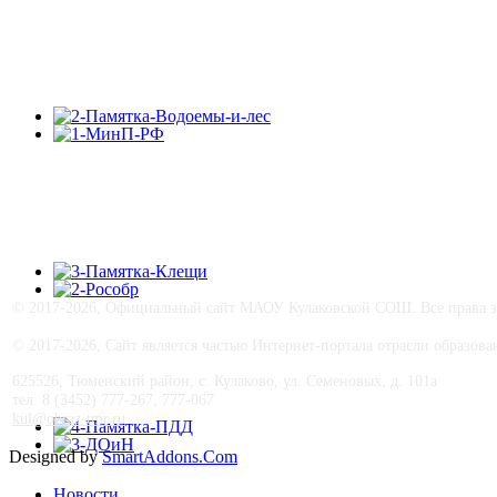
© 2017-
2026, Официальный сайт МАОУ Кулаковской СОШ. Все права з
© 2017-
2026, Сайт является частью Интернет-портала отрасли образо
625526, Тюменский район, с. Кулаково, ул. Семеновых, д. 101а
тел. 8 (3452) 777-267, 777-067
kul@obraz-tmr.ru
Designed by
SmartAddons.Com
Новости